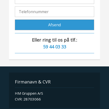
Eller ring til os på tlf.:
59 44 03 33​
Firmanavn & CVR​
​HM Gruppen A/S
CVR: 28703066